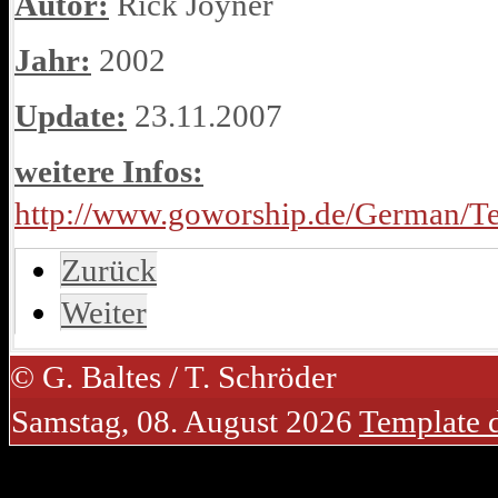
Autor:
Rick Joyner
Jahr:
2002
Update:
23.11.2007
weitere Infos:
http://www.goworship.de/German
Zurück
Weiter
© G. Baltes / T. Schröder
Samstag, 08. August 2026
Template 