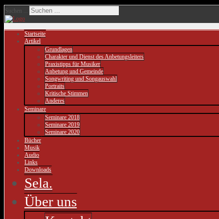
Suchen ...
Startseite
Artikel
Grundlagen
Charakter und Dienst des Anbetungsleiters
Praxistipps für Musiker
Anbetung und Gemeinde
Songwriting und Songauswahl
Portraits
Kritische Stimmen
Anderes
Seminare
Seminare 2018
Seminare 2019
Seminare 2020
Bücher
Musik
Audio
Links
Downloads
Sela.
Über uns