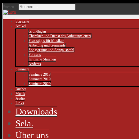
Suchen ...
Startseite
Artikel
Grundlagen
Charakter und Dienst des Anbetungsleiters
Praxistipps für Musiker
Anbetung und Gemeinde
Songwriting und Songauswahl
Portraits
Kritische Stimmen
Anderes
Seminare
Seminare 2018
Seminare 2019
Seminare 2020
Bücher
Musik
Audio
Links
Downloads
Sela.
Über uns