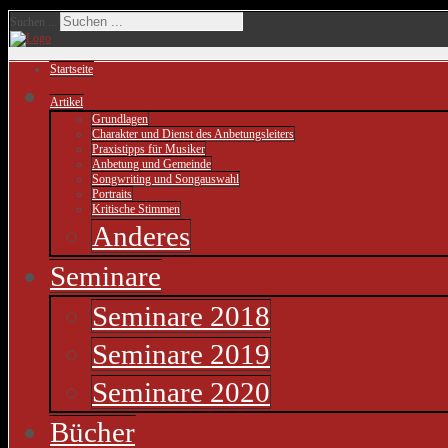
Suchen ...
Startseite
Artikel
Grundlagen
Charakter und Dienst des Anbetungsleiters
Praxistipps für Musiker
Anbetung und Gemeinde
Songwriting und Songauswahl
Portraits
Kritische Stimmen
Anderes
Seminare
Seminare 2018
Seminare 2019
Seminare 2020
Bücher