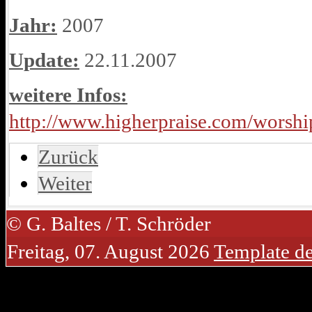
Jahr:
2007
Update:
22.11.2007
weitere Infos:
http://www.higherpraise.com/worshi
Zurück
Weiter
© G. Baltes / T. Schröder
Freitag, 07. August 2026
Template d