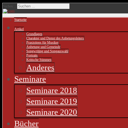
Suchen ...
Startseite
Artikel
Grundlagen
Charakter und Dienst des Anbetungsleiters
Praxistipps für Musiker
Anbetung und Gemeinde
Songwriting und Songauswahl
Portraits
Kritische Stimmen
Anderes
Seminare
Seminare 2018
Seminare 2019
Seminare 2020
Bücher