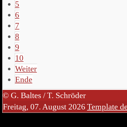
5
6
7
8
9
10
Weiter
Ende
© G. Baltes / T. Schröder
Freitag, 07. August 2026
Template d