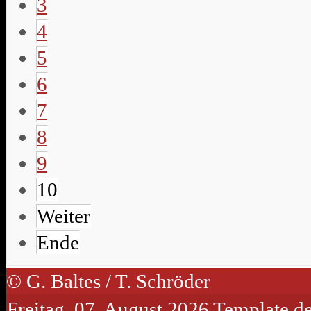
3
4
5
6
7
8
9
10
Weiter
Ende
© G. Baltes / T. Schröder
Freitag, 07. August 2026
Template d