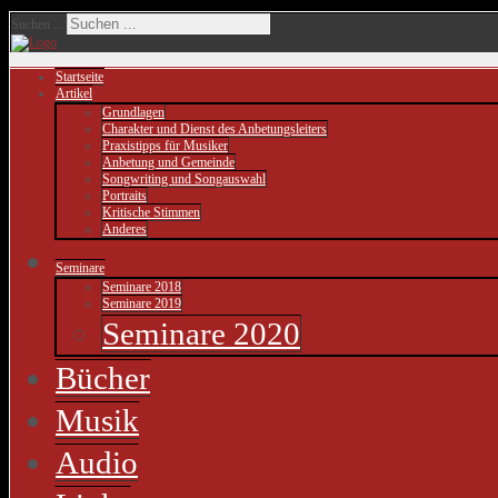
Suchen ...
Startseite
Artikel
Grundlagen
Charakter und Dienst des Anbetungsleiters
Praxistipps für Musiker
Anbetung und Gemeinde
Songwriting und Songauswahl
Portraits
Kritische Stimmen
Anderes
Seminare
Seminare 2018
Seminare 2019
Seminare 2020
Bücher
Musik
Audio